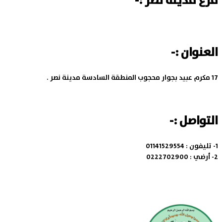
فرع مدينة نصر :-
العنوان :-
17 مكرم عبيد بجوار محجوب المنطقة السادسة مدينة نصر .
التواصل :-
1- تليفون :
01141529554
2- أرضي :
0222702900