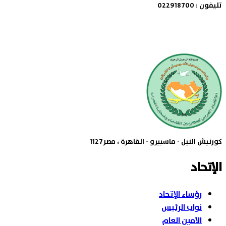
تليفون : 022918700
كورنيش النيل - ماسبيرو - القاهرة ، مصر1127
الإتحاد
رؤساء الإتحاد
نواب الرئيس
الأمين العام