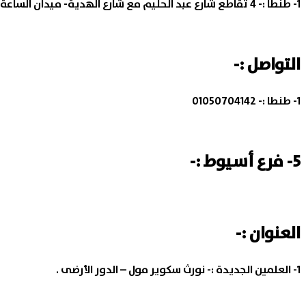
1- طنطا :-
4 تقاطع شارع عبد الحليم مع شارع الهدية- ميدان الساعة .
التواصل :-
1- طنطا :-
01050704142
5- فرع أسيوط :-
العنوان :-
1- العلمين الجديدة :-
نورث سكوير مول – الدور الأرضى .