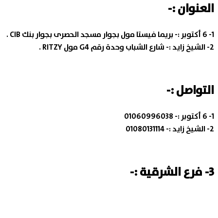
العنوان :-
1- 6 أكتوبر :-
بريما فيستا مول بجوار مسجد الحصرى بجوار بنك CIB .
2- الشيخ زايد :-
شارع الشباب وحدة رقم G4 مول RITZY .
التواصل :-
1- 6 أكتوبر :-
01060996038
2- الشيخ زايد :-
01080131114
3- فرع الشرقية :-