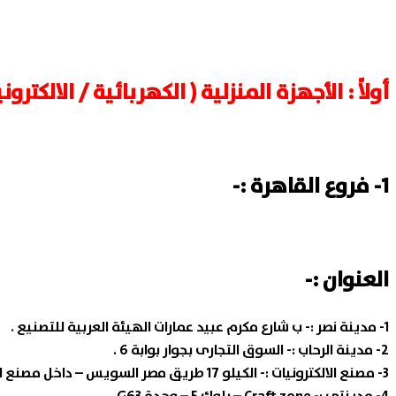
أولاً : الأجهزة المنزلية ( الكهربائية / الالكترون
1- فروع القاهرة :-
العنوان :-
1- مدينة نصر :-
ب شارع مكرم عبيد عمارات الهيئة العربية للتصنيع .
2- مدينة الرحاب :-
السوق التجارى بجوار بوابة 6 .
3- مصنع الالكترونيات :-
الكيلو 17 طريق مصر السويس – داخل مصنع الالكترونيات .
4- مدينتى :-
Craft zone – بلوك 5 – وحدة G63 .