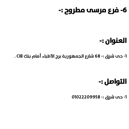
6- فرع مرسى مطروح :-
العنوان :-
1- حى شرق :-
68 شارع الجمهورية برج الأطباء أمام بنك CIB .
التواصل :-
1- حى شرق :-
01022209958